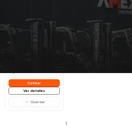
Montacargas de 28
Toneladas: equipos
nuevos
Nuevo
Heli
CPCD280
Tipo:
Diesel
Llanta:
Neumática - Sólida
Capacidad:
28
Cotizar
Ver detalles
Guardar
1