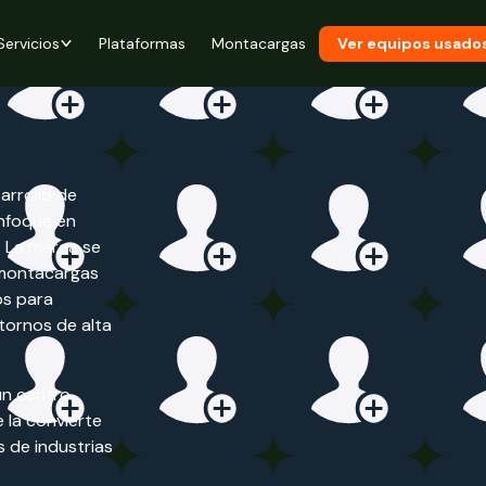
Servicios
Plataformas
Montacargas
Ver equipos usado
arrollo de
enfoque en
. La marca se
 montacargas
os para
ntornos de alta
un centro
 la convierte
 de industrias