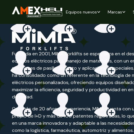
Equipos nuevos
Marcas
Mima
Fundada en 2001, MiMA Forklifts se especializa en el des
equipos eléctricos para manejo de materiales, con un 
soluciones de pasillo angosto y aplicaciones especiales
ha consolidado como un referente en la tecnología de
eléctricos personalizados, ofreciendo equipos diseñad
maximizar la eficiencia, seguridad y productividad en e
densidad.
Con más de 20 años de experiencia, MiMA cuenta con 
propio de I+D y más de 100 patentes registradas, lo que
en una marca innovadora y adaptable a las necesidades
como la logística, farmacéutica, automotriz y alimentos.