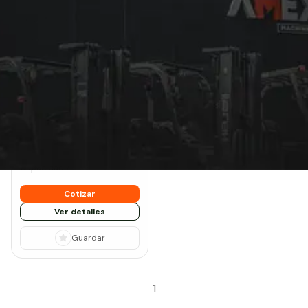
Montacargas de 7
Toneladas: equipos
nuevos
Nuevo
Heli
CPD70 G3
Tipo:
Litio
Llanta:
Neumática - Sólida
Capacidad:
7
Cotizar
Ver detalles
Guardar
1