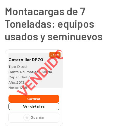
Montacargas de 7
Toneladas: equipos
usados y seminuevos
VENDIDO
Usado
Caterpillar
DP70
Tipo:
Diesel
Llanta:
Neumática - Sólida
Capacidad:
7
Año:
2013
Horas:
12354
Cotizar
Ver detalles
Guardar