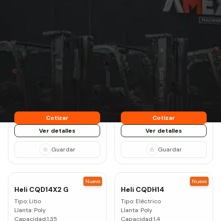
Montacargas para Pasillos
Angostos: equipos nuevos
Nuevo
Nuevo
Heli
CQDM12
Heli
CQDH12
Tipo:
Eléctrico
Tipo:
Eléctrico
Llanta:
Poly
Llanta:
Poly
Capacidad:
1.2
Capacidad:
1.2
Cotizar
Cotizar
Ver detalles
Ver detalles
Guardar
Guardar
Nuevo
Nuevo
Heli
CQD14X2 G
Heli
CQDH14
Tipo:
Litio
Tipo:
Eléctrico
Llanta:
Poly
Llanta:
Poly
Capacidad:
1.35
Capacidad:
1.4