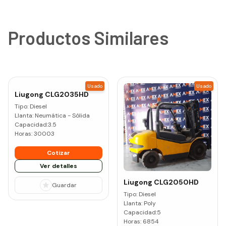
Productos Similares
Usado
Usado
Liugong
CLG2035HD
Tipo:
Diesel
Llanta:
Neumática - Sólida
Capacidad:
3.5
Horas:
30003
Cotizar
Ver detalles
Liugong
CLG2050HD
Guardar
Tipo:
Diesel
Llanta:
Poly
Capacidad:
5
Horas:
6854