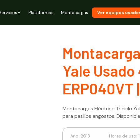
Servicios
Plataformas
Montacargas
Ver equipos usado
Montacargas
Yale Usado 
ERP040VT |
Montacargas Eléctrico Triciclo Y
para pasillos angostos. Disponibl
Año:
2013
Horas de uso:
1