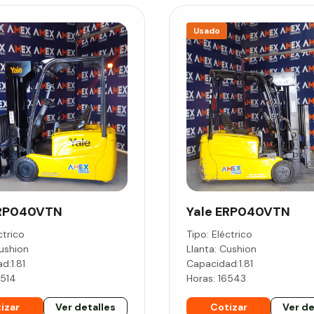
Usado
RP040VTN
Yale
ERP040VTN
ctrico
Tipo:
Eléctrico
ushion
Llanta:
Cushion
ad:
1.81
Capacidad:
1.81
4514
Horas:
16543
izar
Ver detalles
Cotizar
Ver de