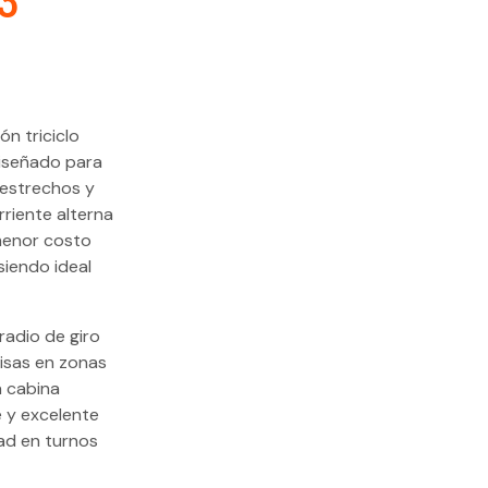
3
n triciclo
diseñado para
 estrechos y
rriente alterna
 menor costo
siendo ideal
radio de giro
isas en zonas
a cabina
e y excelente
dad en turnos