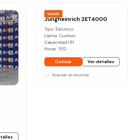
Usado
Jungheinrich
2ET4000
Tipo:
Eléctrico
Llanta:
Cushion
Capacidad:
1.81
Horas:
1512
Cotizar
Ver detalles
Guardar
en favoritos
talles