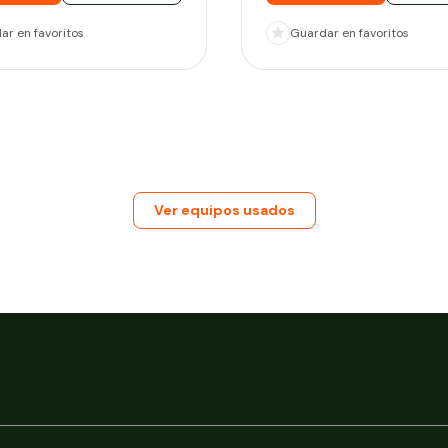
dar
en favoritos
Guardar
en favoritos
Ver equipos usados