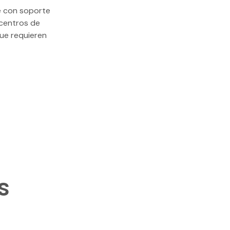
e con soporte
 centros de
que requieren
s