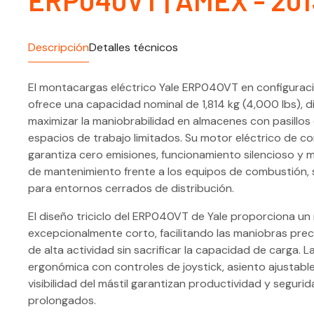
ERP040VT | AMEX - 201
Descripción
Detalles técnicos
El montacargas eléctrico Yale ERP040VT en configuració
ofrece una capacidad nominal de 1,814 kg (4,000 lbs), 
maximizar la maniobrabilidad en almacenes con pasillos
espacios de trabajo limitados. Su motor eléctrico de co
garantiza cero emisiones, funcionamiento silencioso y
de mantenimiento frente a los equipos de combustión, 
para entornos cerrados de distribución.
El diseño triciclo del ERP040VT de Yale proporciona un 
excepcionalmente corto, facilitando las maniobras prec
de alta actividad sin sacrificar la capacidad de carga. L
ergonómica con controles de joystick, asiento ajustabl
visibilidad del mástil garantizan productividad y seguri
prolongados.