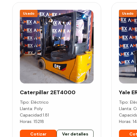
Usado
Usado
Caterpillar
2ET4000
Yale
E
Tipo:
Eléctrico
Tipo:
Elé
Llanta:
Poly
Llanta:
C
Capacidad:
1.81
Capacid
Horas:
15218
Horas:
1
Cotizar
Ver detalles
Cot