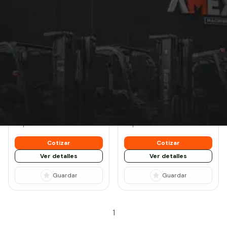
Montacargas de 10
Toneladas: equipos
nuevos
Nuevo
Nuevo
Heli
CPD100 G3
Combilift
C10000
Tipo:
Litio
Tipo:
Diesel / LPG / Eléctrico
Llanta:
Neumática - Sólida
Llanta:
Sólida
Capacidad:
10
Capacidad:
10
Cotizar
Cotizar
Ver detalles
Ver detalles
Guardar
Guardar
1