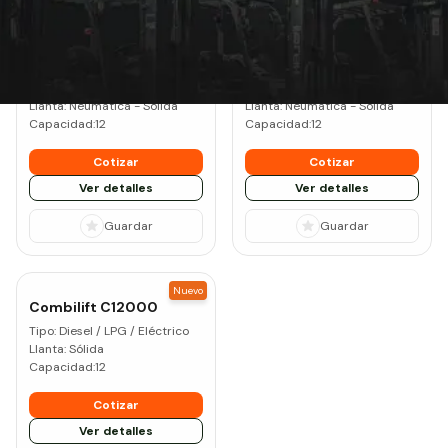
nuevos
Nuevo
Nuevo
Heli
CPCD120
Heli
CPD120
Tipo:
Diesel
Tipo:
Litio
Llanta:
Neumática - Sólida
Llanta:
Neumática - Sólida
Capacidad:
12
Capacidad:
12
Cotizar
Cotizar
Ver detalles
Ver detalles
Guardar
Guardar
Nuevo
Combilift
C12000
Tipo:
Diesel / LPG / Eléctrico
Llanta:
Sólida
Capacidad:
12
Cotizar
Ver detalles