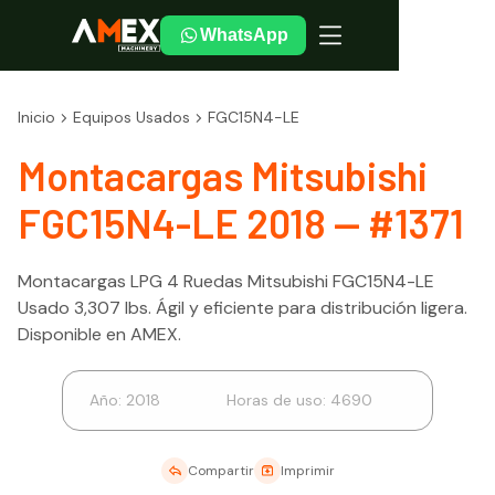
WhatsApp
Inicio
Equipos Usados
FGC15N4-LE
Montacargas Mitsubishi
FGC15N4-LE 2018 — #1371
Montacargas LPG 4 Ruedas Mitsubishi FGC15N4-LE
Usado 3,307 lbs. Ágil y eficiente para distribución ligera.
Disponible en AMEX.
Año:
2018
Horas de uso:
4690
Compartir
Imprimir