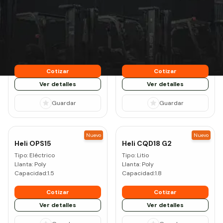
Nuevo
Nuevo
Heli
CQD14 G2
Heli
CQD15 G2
Tipo:
Litio
Tipo:
Litio
Llanta:
Poly
Llanta:
Poly
Capacidad:
1.4
Capacidad:
1.5
Cotizar
Cotizar
Ver detalles
Ver detalles
Guardar
Guardar
Nuevo
Nuevo
Heli
OPS15
Heli
CQD18 G2
Tipo:
Eléctrico
Tipo:
Litio
Llanta:
Poly
Llanta:
Poly
Capacidad:
1.5
Capacidad:
1.8
Cotizar
Cotizar
Ver detalles
Ver detalles