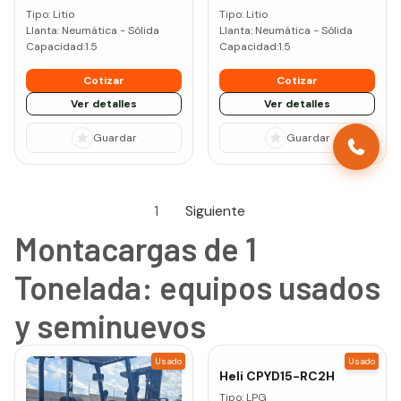
Tipo:
Litio
Tipo:
Litio
Llanta:
Neumática - Sólida
Llanta:
Neumática - Sólida
Capacidad:
1.5
Capacidad:
1.5
Cotizar
Cotizar
Ver detalles
Ver detalles
Guardar
Guardar
1
Siguiente
Montacargas de 1
Tonelada: equipos usados
y seminuevos
Usado
Usado
Heli
CPYD15-RC2H
Tipo:
LPG