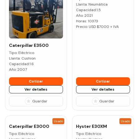
Llanta:
Neumática
Capacidad:
1.5
Año:
2021
Horas:
10373
Precio: USD $
7000
+ IVA
Caterpillar
E3500
Tipo:
Eléctrico
Llanta:
Cushion
Capacidad:
1.6
Año:
2007
Cotizar
Cotizar
Ver detalles
Ver detalles
Guardar
Guardar
Usado
Usado
Caterpillar
E3000
Hyster
E30XM
Tipo:
Eléctrico
Tipo:
Eléctrico