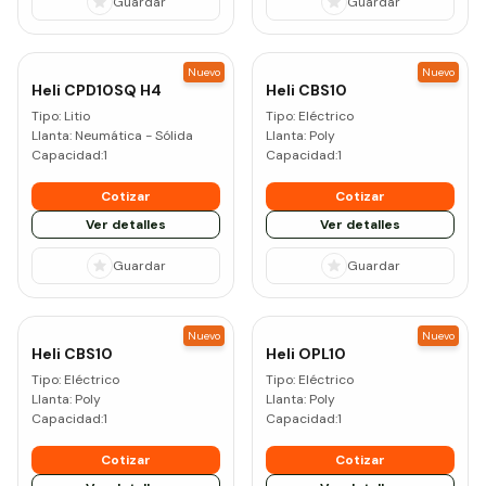
Guardar
Guardar
Nuevo
Nuevo
Heli
CPD10SQ H4
Heli
CBS10
Tipo:
Litio
Tipo:
Eléctrico
Llanta:
Neumática - Sólida
Llanta:
Poly
Capacidad:
1
Capacidad:
1
Cotizar
Cotizar
Ver detalles
Ver detalles
Guardar
Guardar
Nuevo
Nuevo
Heli
CBS10
Heli
OPL10
Tipo:
Eléctrico
Tipo:
Eléctrico
Llanta:
Poly
Llanta:
Poly
Capacidad:
1
Capacidad:
1
Cotizar
Cotizar