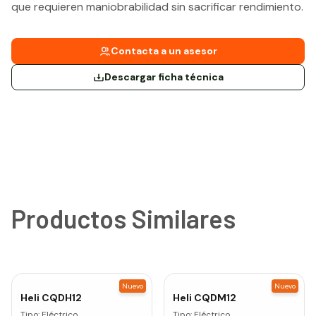
que requieren maniobrabilidad sin sacrificar rendimiento.
Contacta a un asesor
Descargar ficha técnica
Productos Similares
Nuevo
Nuevo
Heli
CQDH12
Heli
CQDM12
Tipo:
Eléctrico
Tipo:
Eléctrico