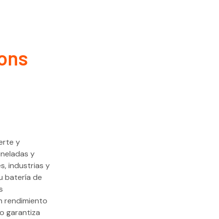
Tons
erte y
oneladas y
, industrias y
u batería de
s
n rendimiento
ño garantiza