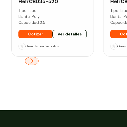
Heli
CBD35-520
Heli
C
Tipo:
Litio
Tipo:
Liti
Llanta:
Poly
Llanta:
P
Capacidad:
3.5
Capacid
Cotizar
Ver detalles
Cot
Guardar
en favoritos
Guar