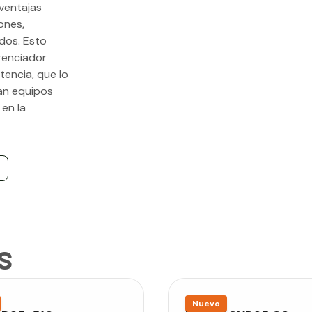
ventajas
ones,
dos. Esto
erenciador
tencia, que lo
an equipos
 en la
s
Nuevo