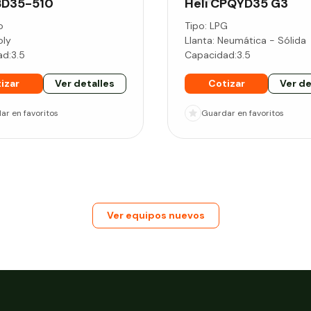
BD35-510
Heli
CPQYD35 G3
o
Tipo:
LPG
oly
Llanta:
Neumática - Sólida
ad:
3.5
Capacidad:
3.5
izar
Ver detalles
Cotizar
Ver de
dar
en favoritos
Guardar
en favoritos
Ver equipos nuevos